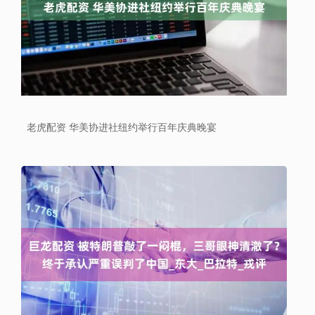
老虎配资 华美协进社纽约举行百年庆典晚宴