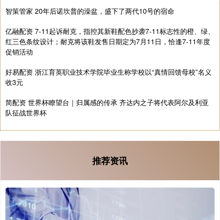
智策管家 20年后诺坎普的澡盆，盛下了两代10号的宿命
亿融配资 7-11起诉耐克，指控其新鞋配色抄袭7-11标志性的橙、绿、
红三色条纹设计；耐克将该鞋发售日期定为7月11日，恰逢7-11年度
促销活动
好易配资 浙江育英职业技术学院毕业生称学校以“真情回馈母校”名义
收3元
简配资 世界杯瞭望台｜归属感的传承 齐达内之子将代表阿尔及利亚
队征战世界杯
推荐资讯