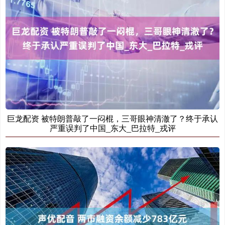
巨龙配资 被特朗普敲了一闷棍，三哥眼神清澈了？终于承认
严重误判了中国_东大_巴拉特_戎评