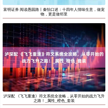
富明证券 阅读愚园路丨秦怡口述：十四年人情味生意，做宠
物，更是做邻里
泸深配 《飞飞重逢》符文系统全攻略，从零开始的战力飞升
之路！_属性_橙色_套装