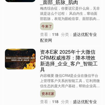
_面部_筋脉_肌肉
梅杰综合征，你要说它是什么病，无非
就是这么个过程： 风自内生，窜动面
部筋脉，表现为眼睑痉挛、面部肌肉不
自主抽动；血虚不荣，阴亏阳浮，表现
牛来了
为面部麻木、疲惫；土败木....
查看：
118
分类：
盛达优配专业
配资网
资本E家 2025年十大微信
CRM权威推荐：降本增效
新选择_企业_客户_智能工
具
内容概要 微信CRM是企业在微信平台
上管理客户关系的智能工具，它利用微
信生态的庞大用户基础，帮助企业高效
连接客户。在当前竞争激烈的2025
资本E家
年，企业迫切需要降本增....
查看：
118
分类：
盛达优配专业