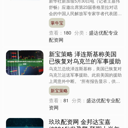
新华社新加坡5月30日电（记者王嘉伟
舒畅）应邀出席第23届香格里拉对话
会的中国人民解放军专家学者代表团团
长、国防大学教授孟祥青30日表示，
掌牛宝
当前国际社会面临多重....
查看：
180
分类：
盛达优配专业
配资网
新宝策略 泽连斯基称美国
已恢复对乌克兰的军事援助
乌克兰总统泽连斯基称，美国已恢复对
乌克兰运送军事援助。此前美国的援助
上周意外中断。 “所有报告显示，供应
已经恢复，”泽连斯基周五晚间在对全
新宝策略
国的每日视频讲话中表示....
查看：
81
分类：
盛达优配专业配
资网
玖玖配资网 金邦达宝嘉