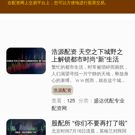
在配资网上交易平台上，您可以方便地进行股票交易。
浩源配资 天空之下城野之
上解锁都市时尚“新”生活
繁忙的都市生活，时常被琐碎而困扰，
人们渴望寻找一片宁静的天地，释放身
心的束缚。 \n \n 然而，就在这个城市
的繁华与宁静交汇处，有着一处静谧与
浩源配资
文化相融合的世外....
查看：
125
分类：
盛达优配专业
配资网
股配所 “你们不要再打了啦”
北京时间7月16日清晨，英格兰对阵阿