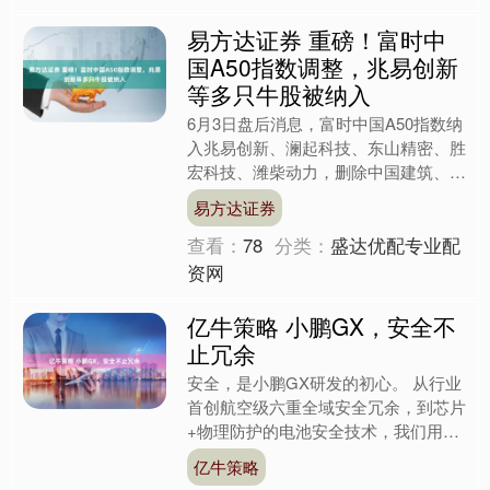
易方达证券 重磅！富时中
国A50指数调整，兆易创新
等多只牛股被纳入
6月3日盘后消息，富时中国A50指数纳
入兆易创新、澜起科技、东山精密、胜
宏科技、潍柴动力，删除中国建筑、海
天味业、海尔智家、平安银行、迈瑞医
易方达证券
疗。 富时中国A50....
查看：
78
分类：
盛达优配专业配
资网
亿牛策略 小鹏GX，安全不
止冗余
安全，是小鹏GX研发的初心。 从行业
首创航空级六重全域安全冗余，到芯片
+物理防护的电池安全技术，我们用技
术的沉淀，为你造一台在任何环境下都
亿牛策略
能放心依靠的车。 行业....