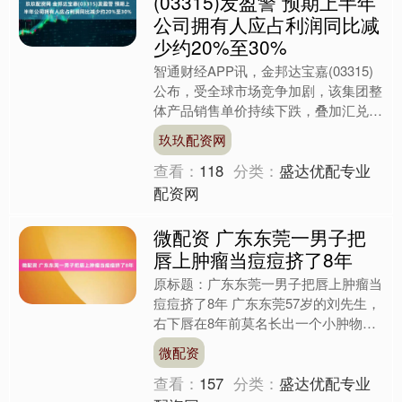
(03315)发盈警 预期上半年
公司拥有人应占利润同比减
少约20%至30%
智通财经APP讯，金邦达宝嘉(03315)
公布，受全球市场竞争加剧，该集团整
体产品销售单价持续下跌，叠加汇兑收
益下降等因素影响，董事会预期集团截
玖玖配资网
至2025年6月....
查看：
118
分类：
盛达优配专业
配资网
微配资 广东东莞一男子把
唇上肿瘤当痘痘挤了8年
原标题：广东东莞一男子把唇上肿瘤当
痘痘挤了8年 广东东莞57岁的刘先生，
右下唇在8年前莫名长出一个小肿物，
摸起来软软的，跟普通痘痘一模一
微配资
样。“刚开始真没当回事，....
查看：
157
分类：
盛达优配专业