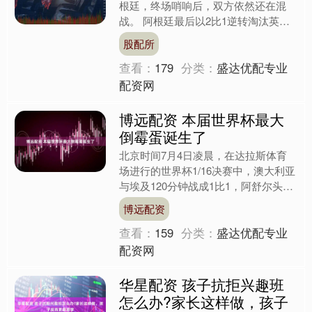
根廷，终场哨响后，双方依然还在混
战。 阿根廷最后以2比1逆转淘汰英格
兰，晋级球队已经开始庆祝了，冲突依
股配所
然没有就此打住的意思。....
查看：
179
分类：
盛达优配专业
配资网
博远配资 本届世界杯最大
倒霉蛋诞生了
北京时间7月4日凌晨，在达拉斯体育
场进行的世界杯1/16决赛中，澳大利亚
与埃及120分钟战成1比1，阿舒尔头球
为埃及首开纪录，澳大利亚凭借对手的
博远配资
乌龙球扳平。在点....
查看：
159
分类：
盛达优配专业
配资网
华星配资 孩子抗拒兴趣班
怎么办?家长这样做，孩子