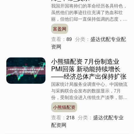
我国开国将帅们的革命经历各具特色，
虽然他们的事迹往往充满了热血和壮
丽，但他们却一直保持低调的态度，坚
守着革命的初心，不管身处何种背景，
富盈网
总是默默地为国家作出贡献。....
查看：
89
分类：
盛达优配专业配
资网
小熊猫配资 7月份制造业
PMI回落 新动能持续增长
——经济总体产出保持扩张
国家统计局服务业调查中心、中国物流
与采购联合会发布的数据显示，7月
份，受制造业进入传统生产淡季，部分
地区高温、暴雨洪涝灾害等因素影响，
小熊猫配资
制造业采购经理指数（PMI....
查看：
218
分类：
盛达优配专业
配资网