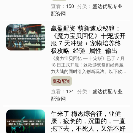
查看：
150
分类：
盛达优配专业
配资网
赢盈配资 萌新速成秘籍：
《魔力宝贝回忆》十宠版开
服 7 天冲级 + 宠物培养终
极攻略_经验_属性_输出
《魔力宝贝回忆 — 十宠版》已于 7 月
18 日正式开服！这款游戏复刻经典魔
力大陆的同时引入创新玩法。以下攻略
助你在法兰大陆冒险快人一步。 一、
赢盈配资
职业选择：找准....
查看：
124
分类：
盛达优配专业
配资网
牛来了 梅杰综合征，亚健
康，疲惫的，沉重的，一直
拖下去，不死人，又活不好