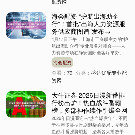
配资网
海会配资 “护航出海助企
行”！首批“出海人力资源服
务供应商图谱”发布→
4月17日下午，上海市工商联主办的“护
航出海助企行”专业服务对接会——人
力资源专场在静安国际会客厅举办。
本次活动是2026上海民营经济高质量
海会配资
发展服务月重点活动....
查看：
79
分类：
盛达优配专业配
资网
大牛证券 2026日漫新番排
行榜出炉！热血战斗番霸
榜，多部神作续作引爆全网
2026年日漫圈迎来“热血爆发年”，不同
于往年多类型番剧混杂的格局，今年热
血战斗番强势崛起，垄断各大播放平台