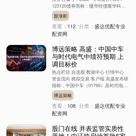
123120债券简称：隆华转债隆华科技
集团（洛阳）股份有限公司关于隆华转
股涨柜
债转股数额累....
查看：
112
分类：
盛达优配专业
配资网
博远策略 高盛：中国中车
与时代电气中绩符预期 上
调目标价
热点栏目 自选股 数据中心 行情中心
资金流向 模拟交易 客户端 高盛发布研
报称，中国中车（01766）及时代电气
（03898）上半年业绩大致符合指引，
博远策略
并展示好....
查看：
108
分类：
盛达优配专业
配资网
股门在线 并表监管实质性
落地！中证协启动首批6家