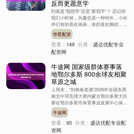
反而更愿意学
到底是“我想学”还是“要我学”？ 还记得
我们小时候，兴趣也是一种特长，小伙
伴们有的喜欢画画，有的喜欢舞蹈，有
的喜欢唱歌，每个小朋友都有自己喜好
华星配资
与擅长，但是现在的....
查看：
149
分类：
盛达优配专业
配资网
牛途网 国家级群体赛事落
地鄂尔多斯 800余球友相聚
草原之城
上周末，“剑南春老酒”2026年全国东西
南北中羽毛球大赛内蒙古鄂尔多斯大区
赛在鄂尔多斯市体育事业发展中心体育
馆举行。赛事汇聚来自全国各地的800
牛途网
余名业余球友，以....
查看：
65
分类：
盛达优配专业配
资网