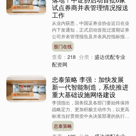
试点券商并表管理情况报送
工作
从业内获悉，中国证券业协会近日在业
内下发通知，正式启动首批过渡期证券
公司并表管理报告及并表风控指标报送
工作，标志着自《证券公司并表管理指
股门在线
引（试行）》发布以来，行....
查看：
218
分类：
盛达优配专业
配资网
忠泰策略 李强：加快发展
新一代智能制造，系统推进
重大基础设施网络建设
李强指出，国务院及各部门要始终保持
战略定力、更加积极主动作为，以更高
标准当好贯彻党中央决策部署的执行
者、行动派、实干家。这个“更高标
忠泰策略
准”，当前重点要体现在三个方....