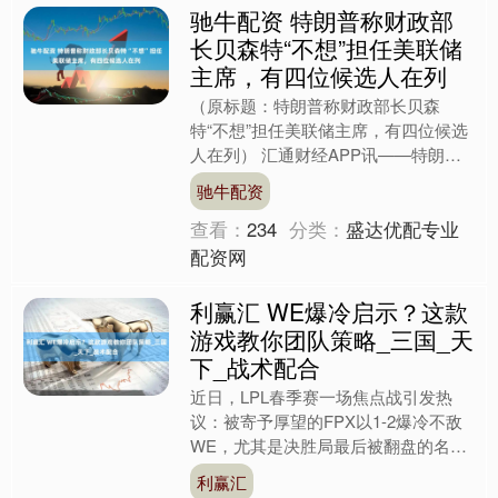
驰牛配资 特朗普称财政部
长贝森特“不想”担任美联储
主席，有四位候选人在列
（原标题：特朗普称财政部长贝森
特“不想”担任美联储主席，有四位候选
人在列） 汇通财经APP讯——特朗普
周二在节目中表示，他已将下一任美联
驰牛配资
储主席的候选人范围缩小至....
查看：
234
分类：
盛达优配专业
配资网
利赢汇 WE爆冷启示？这款
游戏教你团队策略_三国_天
下_战术配合
近日，LPL春季赛一场焦点战引发热
议：被寄予厚望的FPX以1-2爆冷不敌
WE，尤其是决胜局最后被翻盘的名场
面，让粉丝直呼“不敢相信”。比赛结束
利赢汇
后，超话里#FPX....