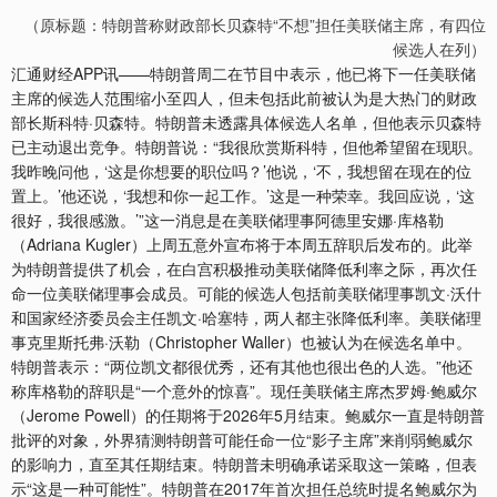
（原标题：特朗普称财政部长贝森特“不想”担任美联储主席，有四位
候选人在列）
汇通财经APP讯——特朗普周二在节目中表示，他已将下一任美联储
主席的候选人范围缩小至四人，但未包括此前被认为是大热门的财政
部长斯科特·贝森特。特朗普未透露具体候选人名单，但他表示贝森特
已主动退出竞争。特朗普说：“我很欣赏斯科特，但他希望留在现职。
我昨晚问他，‘这是你想要的职位吗？’他说，‘不，我想留在现在的位
置上。’他还说，‘我想和你一起工作。’这是一种荣幸。我回应说，‘这
很好，我很感激。’”这一消息是在美联储理事阿德里安娜·库格勒
（Adriana Kugler）上周五意外宣布将于本周五辞职后发布的。此举
为特朗普提供了机会，在白宫积极推动美联储降低利率之际，再次任
命一位美联储理事会成员。可能的候选人包括前美联储理事凯文·沃什
和国家经济委员会主任凯文·哈塞特，两人都主张降低利率。美联储理
事克里斯托弗·沃勒（Christopher Waller）也被认为在候选名单中。
特朗普表示：“两位凯文都很优秀，还有其他也很出色的人选。”他还
称库格勒的辞职是“一个意外的惊喜”。现任美联储主席杰罗姆·鲍威尔
（Jerome Powell）的任期将于2026年5月结束。鲍威尔一直是特朗普
批评的对象，外界猜测特朗普可能任命一位“影子主席”来削弱鲍威尔
的影响力，直至其任期结束。特朗普未明确承诺采取这一策略，但表
示“这是一种可能性”。特朗普在2017年首次担任总统时提名鲍威尔为