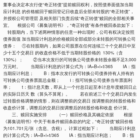
董事会决定本次行使“奇正转债”提前赎回权利，按照债券面值加当期
应计利息 的价格赎回于赎回登记日收盘后全部未转股的“奇正转债”，
并授权公司管理层 及相关部门负责后续“奇正转债”赎回的全部相关事
宜。 根据公司《募集说明书》，“奇正转债”有条件赎回条款如下：
转股期内，当下述两种情形的任意一种出现时，公司有权决定按照
债券面值 加当期应计利息的价格赎回全部或部分未转股的可转换公司
债券： ①在转股期内，如果公司股票在任何连续三十个交易日中至
少十五个交易日 的收盘价格不低于当期转股价格的 130%（含
130%）； ②当本次发行的可转换公司债券未转股余额不足3,000
万元时。 当期应计利息的计算公式为：IA=B×i×t/365 IA：指
当期应计利息； B：指本次发行的可转换公司债券持有人持有的
可转换公司债券票面总金额； i：指可转换公司债券当年票面利
率； t：指计息天数，即从上一个付息日起至本计息年度赎回日止
的实际日历天 数（算头不算尾）。 若在前述三十个交易日内发生
过转股价格调整的情形，则在调整前的交易日 按调整前的转股价格和
收盘价计算，调整后的交易日按调整后的转股价格和收盘 价计算。
三、赎回实施安排 （一）赎回价格及其确定依据 根据
《募集说明书》中关于有条件赎回条款的约定，“奇正转债”赎回价格
为101.701元/张（含息、含税）。计算过程如下： 当期应计利息
的计算公式为：IA=B×i×t/365 IA：指当期应计利息； B：指