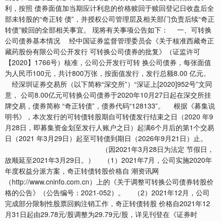
利，按照 债券面值加当期应计利息的价格赎回于赎回登记日收盘后全
部未转股的“奇正转 债”，并授权公司管理层及相关部门负责后续“奇正
转债”赎回的全部相关事宜。 现将有关事项公告如下： 一、可转换
公司债券基本情况 经中国证券监督管理委员会《关于核准西藏奇正
藏药股份有限公司公开发行 可转换公司债券的批复》（证监许可
【2020】1766号）核准，公司公开发行可转 换公司债券，每张面值
为人民币100元，共计800万张，按面值发行，发行总额8.00 亿元。
经深圳证券交易所（以下简称“深交所”）“深证上[2020]952号”文同
意， 公司8.00亿元可转换公司债券于2020年10月27日起在深交所挂
牌交易，债券简称 “奇正转债”，债券代码“128133”。 根据《募集说
明书》，本次发行的可转债转股期自可转债发行结束之日（2020 年9
月28日，即募集资金划至发行人账户之日）起满6个月后的第1个交易
日（2021 年3月29日）起至可转债到期日（2026年9月21日）止。
（因2021年3月28日为法定 节假日，
故顺延至2021年3月29日。） （1）2021年7月，公司实施2020年
年度权益分派方案，奇正转债转股价格自 潮资讯网
（http://www.cninfo.com.cn）上的《关于调整可转换公司债券转股价
格的公告》（公告编号：2021-052）。 （2）2021年12月，公司
完成部分限制性股票回购注销工作，奇正转债转股 价格自2021年12
月31日起由29.78元/股调整为29.79元/股，详见刊登在《证券时