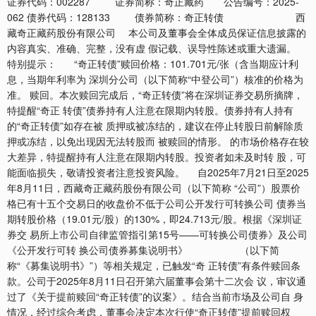
证券代码：002287 证券简称：奇正藏药 公告编号：2025-
062 债券代码：128133 债券简称：奇正转债 西
藏奇正藏药股份有限公司 本公司及董事会全体成员保证信息披露的
内容真实、准确、完整，没有虚 假记载、误导性陈述或重大遗漏。
特别提示： “奇正转债”赎回价格：101.701元/张（含当期应计利
息，当期年利率为 深圳分公司（以下简称“中登公司”）核准的价格为
准。 赎回。本次赎回完成后，“奇正转债”将在深圳证券交易所摘牌，
特提醒“奇正 转债”债券持有人注意在限期内转股。债券持有人持有
的“奇正转债”如存在被 质押或被冻结的，建议在停止转股日前解除质
押或冻结，以免出现因无法转股而 被赎回的情形。 的市场价格存在较
大差异，特提醒持有人注意在限期内转股。投资者如未及时转 股，可
能面临损失，敬请投资者注意投资风险。 自2025年7月21日至2025
年8月11日，西藏奇正藏药股份有限公司（以下简称 “公司”）股票价
格已有十五个交易日的收盘价不低于公司公开发行可转换公司 债券当
期转股价格（19.01元/股）的130%，即24.713元/股。根据《深圳证
券交 易所上市公司自律监管指引第15号——可转换公司债券》及公司
《公开发行可转 换公司债券募集说明书》 （以下简
称“《募集说明书》”）等相关规定，已触发“奇 正转债”有条件赎回条
款。公司于2025年8月11日召开第六届董事会第十二次会 议，审议通
过了《关于提前赎回“奇正转债”的议案》。结合当前市场及公司自 身
情况，经过综合考虑，董事会决定本次行使“奇正转债”提前赎回权