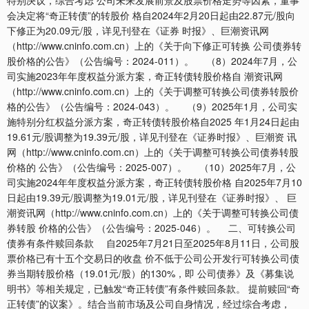
会决定将“奇正转债”的转股价 格自2024年2月20日起由22.87元/股向
下修正为20.09元/股，详见刊登在《证券 时报》、巨潮资讯网
（http://www.cninfo.com.cn）上的《关于向下修正可转换 公司债券转
股价格的公告》（公告编号：2024-011）。 （8）2024年7月，公
司实施2023年年度权益分派方案，奇正转债转股价格自 潮资讯网
（http://www.cninfo.com.cn）上的《关于调整可转换公司债券转股价
格的公告》（公告编号：2024-043）。 （9）2025年1月，公司实
施特别分红权益分派方案，奇正转债转股价格自2025 年1月24日起由
19.61元/股调整为19.39元/股，详见刊登在《证券时报》、巨潮资 讯
网（http://www.cninfo.com.cn）上的《关于调整可转换公司债券转股
价格的 公告》（公告编号：2025-007）。 （10）2025年7月，公
司实施2024年年度权益分派方案，奇正转债转股价格 自2025年7月10
日起由19.39元/股调整为19.01元/股，详见刊登在《证券时报》、 巨
潮资讯网（http://www.cninfo.com.cn）上的《关于调整可转换公司债
券转股 价格的公告》（公告编号：2025-046）。 二、可转换公司
债券有条件赎回条款 自2025年7月21日至2025年8月11日，公司股
票价格已有十五个交易日的收盘 价不低于公司公开发行可转换公司债
券当期转股价格（19.01元/股）的130%，即 公司债券》及《募集说
明书》等相关规定，已触发“奇正转债”有条件赎回条款。 提前赎回“奇
正转债”的议案》。结合当前市场及公司自身情况，经过综合考虑，