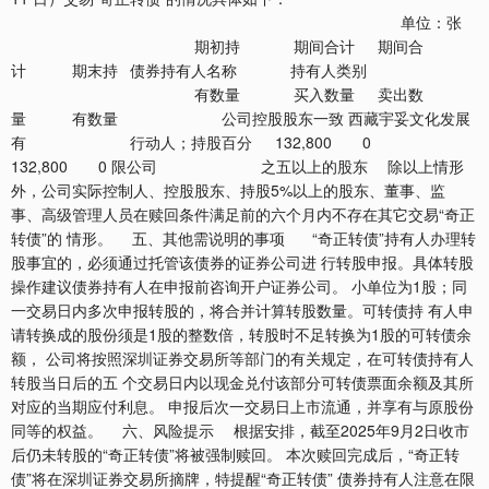
单位：张
期初持 期间合计 期间合
计 期末持 债券持有人名称 持有人类别
有数量 买入数量 卖出数
量 有数量 公司控股股东一致 西藏宇妥文化发展
有 行动人；持股百分 132,800 0
132,800 0 限公司 之五以上的股东 除以上情形
外，公司实际控制人、控股股东、持股5%以上的股东、董事、监
事、高级管理人员在赎回条件满足前的六个月内不存在其它交易“奇正
转债”的 情形。 五、其他需说明的事项 “奇正转债”持有人办理转
股事宜的，必须通过托管该债券的证券公司进 行转股申报。具体转股
操作建议债券持有人在申报前咨询开户证券公司。 小单位为1股；同
一交易日内多次申报转股的，将合并计算转股数量。可转债持 有人申
请转换成的股份须是1股的整数倍，转股时不足转换为1股的可转债余
额， 公司将按照深圳证券交易所等部门的有关规定，在可转债持有人
转股当日后的五 个交易日内以现金兑付该部分可转债票面余额及其所
对应的当期应付利息。 申报后次一交易日上市流通，并享有与原股份
同等的权益。 六、风险提示 根据安排，截至2025年9月2日收市
后仍未转股的“奇正转债”将被强制赎回。 本次赎回完成后，“奇正转
债”将在深圳证券交易所摘牌，特提醒“奇正转债” 债券持有人注意在限