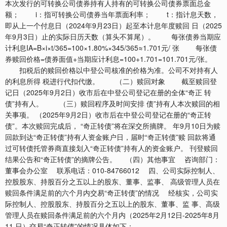
本次发行的可转换公司债券持有人持有的可转换公司债券票面总金
额； i：指可转换公司债券当年票面利率； t：指计息天数，
即从上一个付息日（2024年9月23日）起至本计息年度赎回 日（2025
年9月3日）止的实际日历天数（算头不算尾）。 每张债券当期应
计利息IA=B×i×t/365=100×1.80%×345/365≈1.701元/ 张 每张债
券赎回价格=债券面值+当期应计利息=100+1.701=101.701元/张。
扣税后的赎回价格以中登公司核准的价格为准。公司不对持有人
的利息所得 税进行代扣代缴。 （二）赎回对象 截至赎回登
记日（2025年9月2日）收市后在中登公司登记在册的全体“奇正 转
债”持有人。 （三）赎回程序及时间安排 债”持有人本次赎回的相
关事项。 （2025年9月2日）收市后在中登公司登记在册的“奇正转
债”。本次赎回完成后， “奇正转债”将在深交所摘牌。 年9月10日为赎
回款到达“奇正转债”持有人资金账户日，届时“奇正转债”赎 回款将通
过可转债托管券商直接划入“奇正转债”持有人的资金账户。 刊登赎回
结果公告和“奇正转债”的摘牌公告。 （四）其他事宜 咨询部门：
董事会办公室 联系电话：010-84766012 四、公司实际控制人、
控股股东、持股百分之五以上的股东、董事、监事、 高级管理人员在
赎回条件满足前的六个月内交易“奇正转债”的情况 经核实，公司实
际控制人、控股股东、持股百分之五以上的股东、董事、监 事、高级
管理人员在赎回条件满足前的六个月内（2025年2月12日-2025年8月
11 日）交易“奇正转债”的情况具体如下：