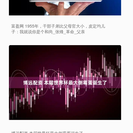
富盈网 1955年，干部子弟比父母官大小，皮定均儿
子：我就说你是个和尚_张烽_革命_父亲