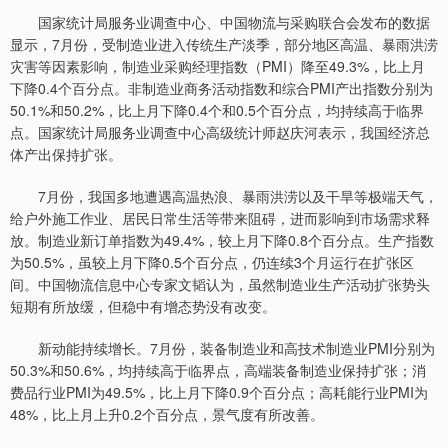
国家统计局服务业调查中心、中国物流与采购联合会发布的数据
显示，7月份，受制造业进入传统生产淡季，部分地区高温、暴雨洪涝
灾害等因素影响，制造业采购经理指数（PMI）降至49.3%，比上月
下降0.4个百分点。非制造业商务活动指数和综合PMI产出指数分别为
50.1%和50.2%，比上月下降0.4个和0.5个百分点，均持续高于临界
点。国家统计局服务业调查中心高级统计师赵庆河表示，我国经济总
体产出保持扩张。
7月份，我国多地遭遇高温热浪、暴雨洪涝以及干旱等极端天气，
给户外施工作业、居民日常生活等带来阻碍，进而影响到市场需求释
放。制造业新订单指数为49.4%，较上月下降0.8个百分点。生产指数
为50.5%，虽较上月下降0.5个百分点，仍连续3个月运行在扩张区
间。中国物流信息中心专家文韬认为，虽然制造业生产活动扩张势头
短期有所放缓，但稳中有增态势没有改变。
新动能持续增长。7月份，装备制造业和高技术制造业PMI分别为
50.3%和50.6%，均持续高于临界点，高端装备制造业保持扩张；消
费品行业PMI为49.5%，比上月下降0.9个百分点；高耗能行业PMI为
48%，比上月上升0.2个百分点，景气度有所改善。