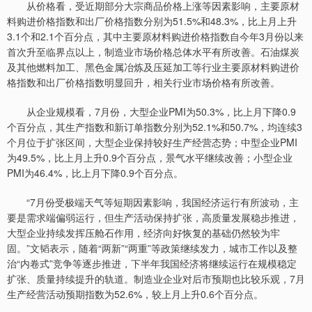
从价格看，受近期部分大宗商品价格上涨等因素影响，主要原材
料购进价格指数和出厂价格指数分别为51.5%和48.3%，比上月上升
3.1个和2.1个百分点，其中主要原材料购进价格指数自今年3月份以来
首次升至临界点以上，制造业市场价格总体水平有所改善。石油煤炭
及其他燃料加工、黑色金属冶炼及压延加工等行业主要原材料购进价
格指数和出厂价格指数明显回升，相关行业市场价格有所改善。
从企业规模看，7月份，大型企业PMI为50.3%，比上月下降0.9
个百分点，其生产指数和新订单指数分别为52.1%和50.7%，均连续3
个月位于扩张区间，大型企业保持较好生产经营态势；中型企业PMI
为49.5%，比上月上升0.9个百分点，景气水平继续改善；小型企业
PMI为46.4%，比上月下降0.9个百分点。
“7月份受极端天气等短期因素影响，我国经济运行有所波动，主
要是需求端偏弱运行，但生产活动保持扩张，高质量发展稳步推进，
大型企业持续发挥压舱石作用，经济向好恢复的基础仍然较为牢
固。”文韬表示，随着“两新”“两重”等政策继续发力，城市工作以及整
治“内卷式”竞争等逐步推进，下半年我国经济将继续运行在规模稳定
扩张、质量持续提升的轨道。制造业企业对后市预期也比较乐观，7月
生产经营活动预期指数为52.6%，较上月上升0.6个百分点。