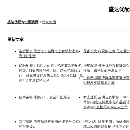
盛达优配专
盛达优配专业配资网
»
站点地图
最新文章
浩源配资 天空之下城野之上解锁都市时
鼎豪投资 相爱的证据 见证爱的
尚“新”生活
亿融配资 7-11起诉耐克，指控其新鞋配色
华星配资 孩子抗拒兴趣班怎么
抄袭7-11标志性的橙、绿、红三色条纹设
样做，孩子反而更愿意学
计；耐克将该鞋发售日期定为7月11日，恰
牛途网 国家级群体赛事落地鄂尔
逢7-11年度促销活动
余球友相聚草原之城
亿牛策略 小鹏GX，安全不止冗余
桥宜速配 启明信息中标：202
革部-销售支持数字化产品设
目-Brand直接采购候选人公示
新宝策略 泽连斯基称美国已恢复对乌克兰
沪深优配 隔夜要闻：油价涨超2
的军事援助
统回应特朗普关税 马斯克辟谣