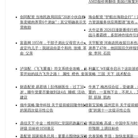
AMD股价将翻倍 美国已恢复
创同配资 当地民政局回应“20岁小伙自称
海会配资 “护航出海助企行”！
靠卖猪肉养育6个弟妹”：其父明确表示无
力资源服务供应商图谱”发布
需救助
大牛证券 2026日漫新番排行
战斗番霸榜，多部神作续作引
富盈网 1955年，干部子弟比父母官大小，
天宇配资 河南农民收留日本
皮定均儿子：我就说你是个和尚_张烽_革
弟养了47年，他回国后怎样报
命_父亲
俊_李同_石田
泸深配 《飞飞重逢》符文系统全攻略，从
利赢汇 WE爆冷启示？这款游
零开始的战力飞升之路！_属性_橙色_套装
策略_三国_天下_战术配合
财盘配资 易君德丨彭伟丽医生：过了50
牛来了 梅杰综合征，亚健康
岁，睡午觉要尽量做到这4点_睡眠_活动_
重的，一直拖下去，不死人，
建议
部_筋脉_肌肉
领牛策略 隆华科技 关于提前赎回隆华转债
新宝策略 温州宏丰 关于提前
的第四次提示性公告
债”的第十一次提示性公告
鼎信天下 中金：维持同仁堂国药跑赢行业
博远策略 高盛：中国中车与
评级 目标价1050港元
符预期 上调目标价
盈配资 国家税务总局：要重点围绕纵深推
忠泰策略 李强：加快发展新