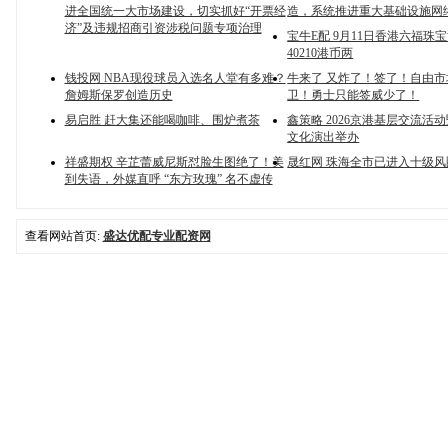
进全国统一大市场建设，切实抓好“开票经
造，系统推进重大基础设施网
济”及违规招商引资涉税问题专项治理
宝牛E配 9月11日香港六福珠
40210港币两
钱投网 NBA现役球员入选名人堂有多难？
牛来了 又炸了！签了！自由
詹姆斯保罗创造历史
卫！勇士只能签威少了！
易启胜 赶大集还能喝咖啡、围炉煮茶
鑫策略 2026京港基层交流活
文化演出举办
祥盛期权 辛芷蕾威尼斯怼脸生图绝了！美
晟红网 珠海全市已进入十级风
到失语，外媒直呼 “东方玫瑰” 名不虚传
查看网站首页:
盛达优配专业配资网