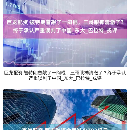
巨龙配资 被特朗普敲了一闷棍，三哥眼神清澈了？终于承认
严重误判了中国_东大_巴拉特_戎评