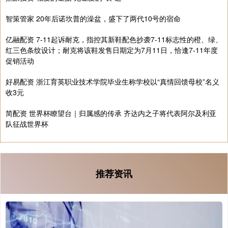
智策管家 20年后诺坎普的澡盆，盛下了两代10号的宿命
亿融配资 7-11起诉耐克，指控其新鞋配色抄袭7-11标志性的橙、绿、
红三色条纹设计；耐克将该鞋发售日期定为7月11日，恰逢7-11年度
促销活动
好易配资 浙江育英职业技术学院毕业生称学校以“真情回馈母校”名义
收3元
简配资 世界杯瞭望台｜归属感的传承 齐达内之子将代表阿尔及利亚
队征战世界杯
推荐资讯