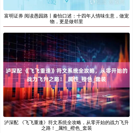
富明证券 阅读愚园路丨秦怡口述：十四年人情味生意，做宠
物，更是做邻里
泸深配 《飞飞重逢》符文系统全攻略，从零开始的战力飞升
之路！_属性_橙色_套装