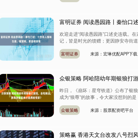
富明证券 阅读愚园路丨秦怡口
欢迎走进“阅读愚园路”口述史连载。
记，皆是时光的馈赠；更因静安寺街道的
富明证券
来源：宏琳优配APP下载
众银策略 阿哈陪幼年期银狼打
昨日，《崩坏：星穹铁道》公布了银狼
成为“狼尊”的故事，令大家没想到的是
众银策略
来源：股票配资吧平台
策略赢 香港天文台改发八号烈