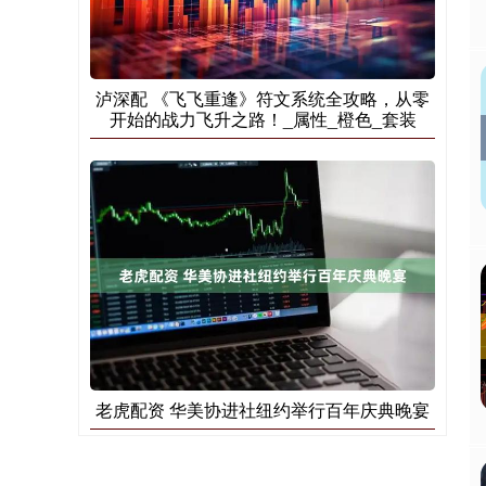
泸深配 《飞飞重逢》符文系统全攻略，从零
开始的战力飞升之路！_属性_橙色_套装
老虎配资 华美协进社纽约举行百年庆典晚宴