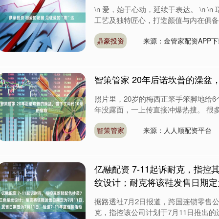
\n 爱，始于心动，延续于表达。 \n \
工艺及独特匠心，打造颜值与内在俱备的
鼎豪投资
来源：金管家配资APP下
智策管家 20年后诺坎普的澡盆
照片里，20岁的梅西正笨手笨脚地给
年没露面，一上传直接冲爆热搜。 很多人感
智策管家
来源：人人顺配资平台
亿融配资 7-11起诉耐克，指控
纹设计；耐克将该鞋发售日期定为
据路透社7月2日报道，跨国连锁零售公
克，指控该公司计划于7月11日推出的运动