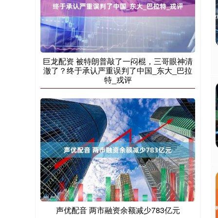
巨龙配资 被特朗普敲了一闷棍，三哥眼神清
澈了？终于承认严重误判了中国_东大_巴拉
特_戎评
声优配音 两市融资余额减少783亿元