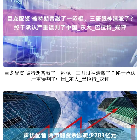
巨龙配资 被特朗普敲了一闷棍，三哥眼神清澈了？终于承认
严重误判了中国_东大_巴拉特_戎评