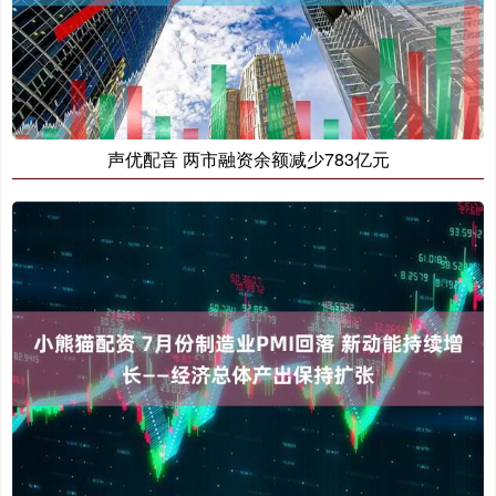
声优配音 两市融资余额减少783亿元