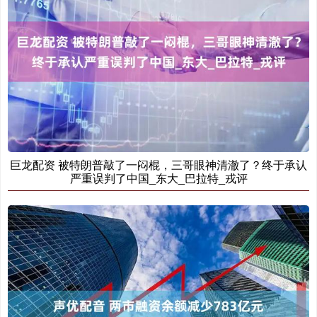
巨龙配资 被特朗普敲了一闷棍，三哥眼神清澈了？终于承认
严重误判了中国_东大_巴拉特_戎评