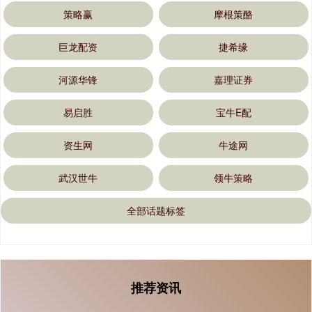
策略赢
摩根策酪
巨龙配资
捷希缘
河源华锋
嘉理证券
易启胜
宝牛E配
资生网
牛途网
武汉世牛
领牛策略
全部话题标签
推荐资讯