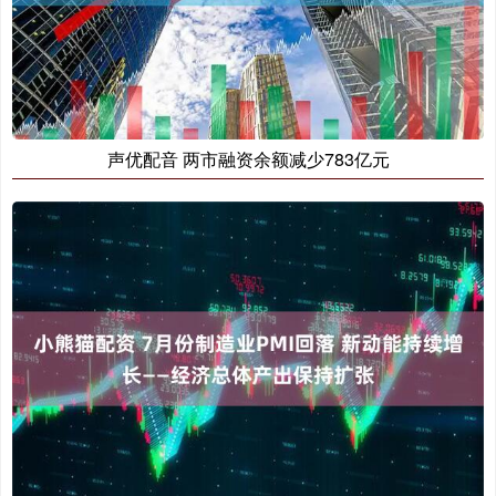
声优配音 两市融资余额减少783亿元