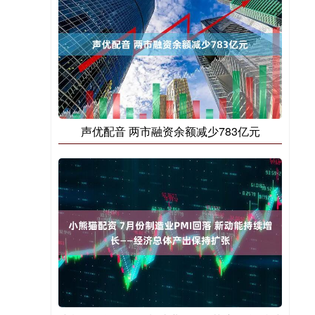
声优配音 两市融资余额减少783亿元