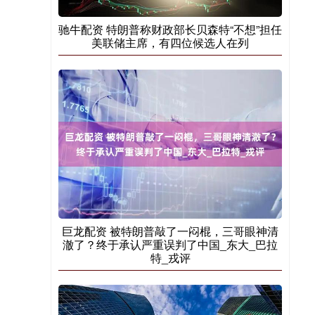
驰牛配资 特朗普称财政部长贝森特“不想”担任
美联储主席，有四位候选人在列
巨龙配资 被特朗普敲了一闷棍，三哥眼神清
澈了？终于承认严重误判了中国_东大_巴拉
特_戎评