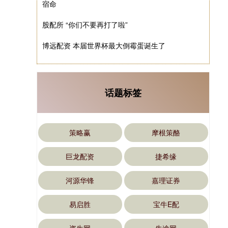
宿命
股配所 “你们不要再打了啦”
博远配资 本届世界杯最大倒霉蛋诞生了
话题标签
策略赢
摩根策酪
巨龙配资
捷希缘
河源华锋
嘉理证券
易启胜
宝牛E配