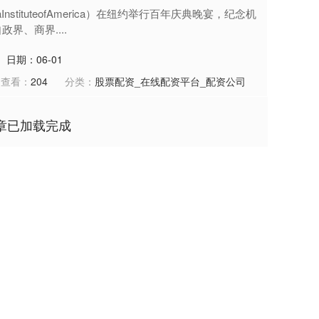
nstituteofAmerica）在纽约举行百年庆典晚宴，纪念机
界、商界....
日期：06-01
查看：
204
分类：
股票配资_在线配资平台_配资公司
章已加载完成