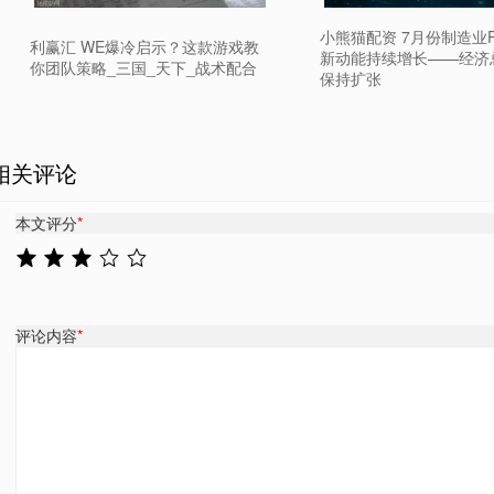
小熊猫配资 7月份制造业P
利赢汇 WE爆冷启示？这款游戏教
新动能持续增长——经济
你团队策略_三国_天下_战术配合
保持扩张
相关评论
本文评分
*
评论内容
*