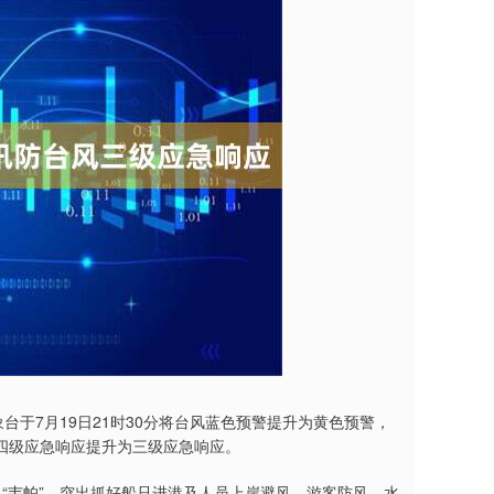
于7月19日21时30分将台风蓝色预警提升为黄色预警，
风四级应急响应提升为三级应急响应。
韦帕”，突出抓好船只进港及人员上岸避风、游客防风、水