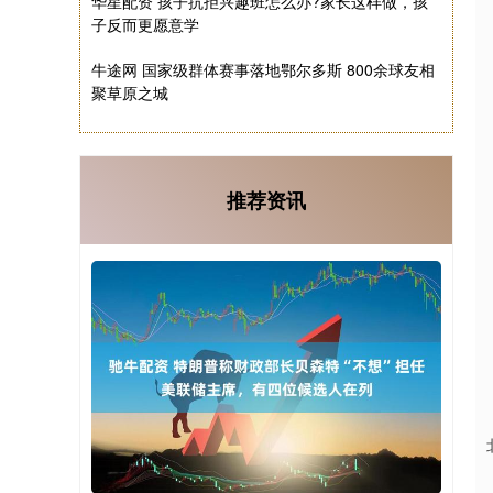
华星配资 孩子抗拒兴趣班怎么办?家长这样做，孩
子反而更愿意学
牛途网 国家级群体赛事落地鄂尔多斯 800余球友相
聚草原之城
推荐资讯