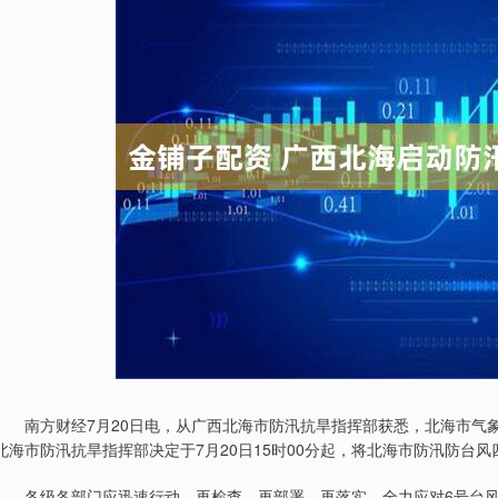
南方财经7月20日电，从广西北海市防汛抗旱指挥部获悉，北海市气象台
北海市防汛抗旱指挥部决定于7月20日15时00分起，将北海市防汛防台
各级各部门应迅速行动，再检查、再部署、再落实，全力应对6号台风“