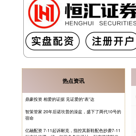
热点资讯
鼎豪投资 相爱的证据 见证爱的“表”达
智策管家 20年后诺坎普的澡盆，盛下了两代10号的
宿命
亿融配资 7-11起诉耐克，指控其新鞋配色抄袭7-11