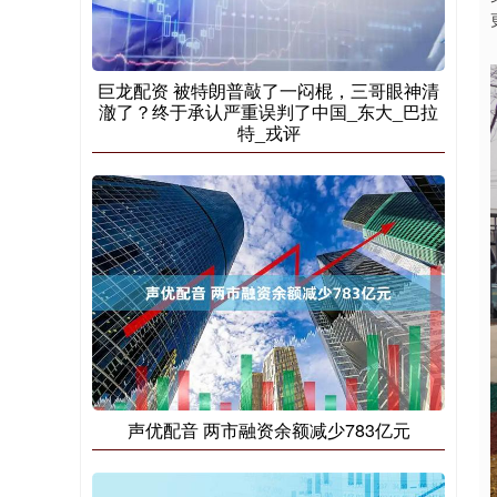
巨龙配资 被特朗普敲了一闷棍，三哥眼神清
澈了？终于承认严重误判了中国_东大_巴拉
特_戎评
声优配音 两市融资余额减少783亿元