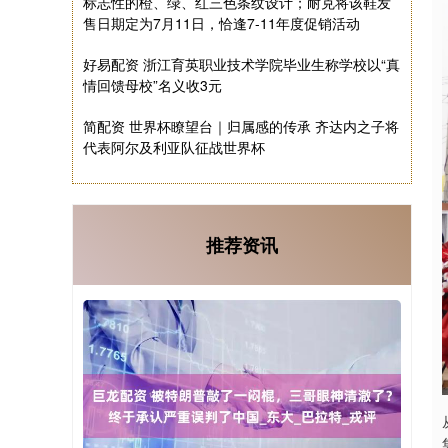
标志性的橙、绿、红三色条纹设计；耐克将该鞋发
售日期定为7月11日，恰逢7-11年度促销活动
好易配资 浙江育英职业技术学院毕业生称学校以“真
情回馈母校”名义收3元
简配资 世界杯瞭望台｜归属感的传承 齐达内之子将
代表阿尔及利亚队征战世界杯
推荐资讯