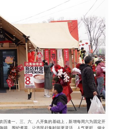
保留农历逢一、三、六、八开集的基础上，新增每周六为固定开
咖啡、围炉煮茶。让市民赶集时间更灵活、人气更旺、烟火