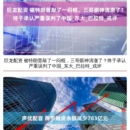
巨龙配资 被特朗普敲了一闷棍，三哥眼神清澈了？终于承认
严重误判了中国_东大_巴拉特_戎评