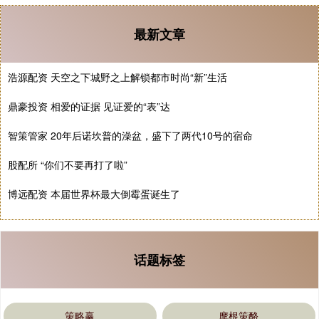
最新文章
浩源配资 天空之下城野之上解锁都市时尚“新”生活
鼎豪投资 相爱的证据 见证爱的“表”达
智策管家 20年后诺坎普的澡盆，盛下了两代10号的宿命
股配所 “你们不要再打了啦”
博远配资 本届世界杯最大倒霉蛋诞生了
话题标签
策略赢
摩根策酪