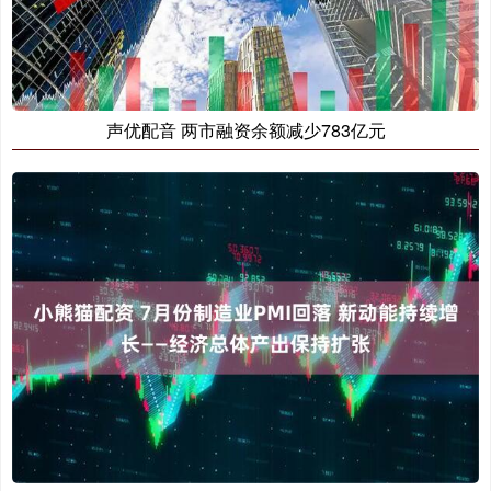
声优配音 两市融资余额减少783亿元