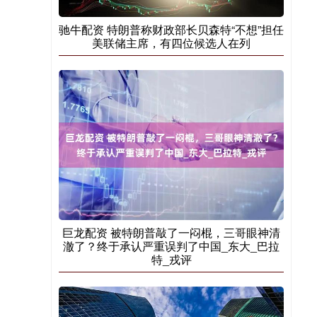
驰牛配资 特朗普称财政部长贝森特“不想”担任
美联储主席，有四位候选人在列
巨龙配资 被特朗普敲了一闷棍，三哥眼神清
澈了？终于承认严重误判了中国_东大_巴拉
特_戎评