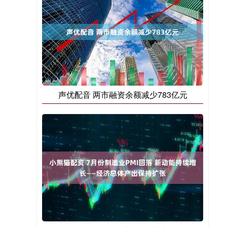
声优配音 两市融资余额减少783亿元