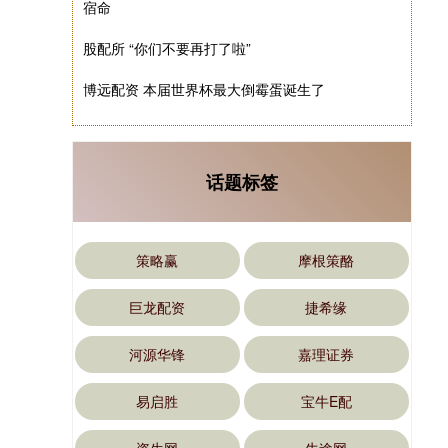
宿命
股配所 “你们不要再打了啦”
博远配资 本届世界杯最大倒霉蛋诞生了
话题标签
策略赢
摩根策酪
巨龙配资
捷希缘
河源华锋
嘉理证券
易启胜
宝牛E配