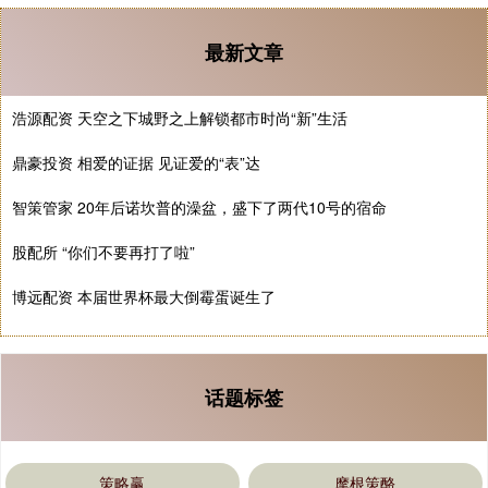
最新文章
浩源配资 天空之下城野之上解锁都市时尚“新”生活
鼎豪投资 相爱的证据 见证爱的“表”达
智策管家 20年后诺坎普的澡盆，盛下了两代10号的宿命
股配所 “你们不要再打了啦”
博远配资 本届世界杯最大倒霉蛋诞生了
话题标签
策略赢
摩根策酪