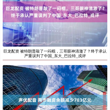
巨龙配资 被特朗普敲了一闷棍，三哥眼神清澈了？终于承认
严重误判了中国_东大_巴拉特_戎评