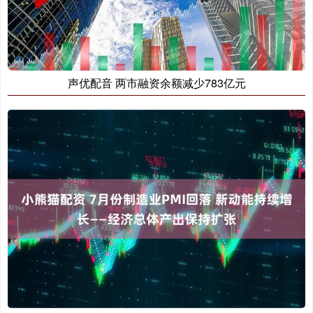
声优配音 两市融资余额减少783亿元