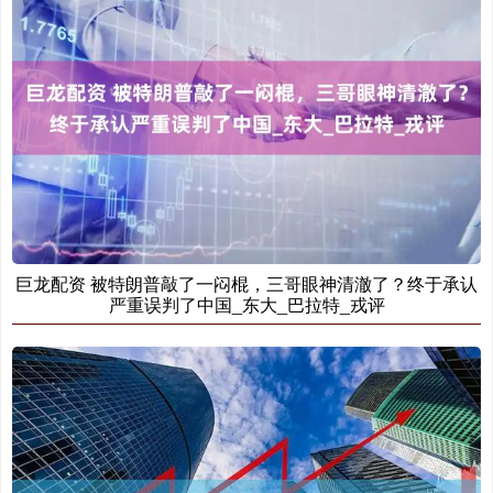
巨龙配资 被特朗普敲了一闷棍，三哥眼神清澈了？终于承认
严重误判了中国_东大_巴拉特_戎评