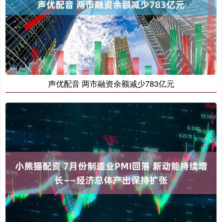
声优配音 两市融资余额减少783亿元