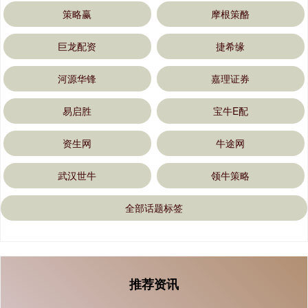
策略赢
摩根策酪
巨龙配资
捷希缘
河源华锋
嘉理证券
易启胜
宝牛E配
资生网
牛途网
武汉世牛
领牛策略
全部话题标签
推荐资讯