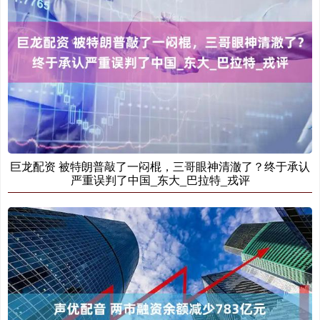
巨龙配资 被特朗普敲了一闷棍，三哥眼神清澈了？终于承认
严重误判了中国_东大_巴拉特_戎评