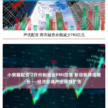
声优配音 两市融资余额减少783亿元