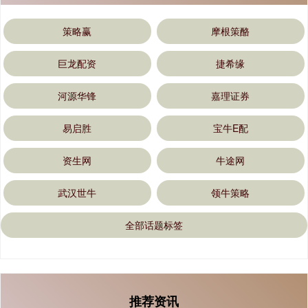
策略赢
摩根策酪
巨龙配资
捷希缘
河源华锋
嘉理证券
易启胜
宝牛E配
资生网
牛途网
武汉世牛
领牛策略
全部话题标签
推荐资讯