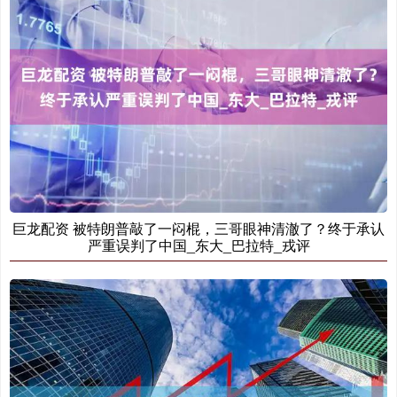
巨龙配资 被特朗普敲了一闷棍，三哥眼神清澈了？终于承认
严重误判了中国_东大_巴拉特_戎评