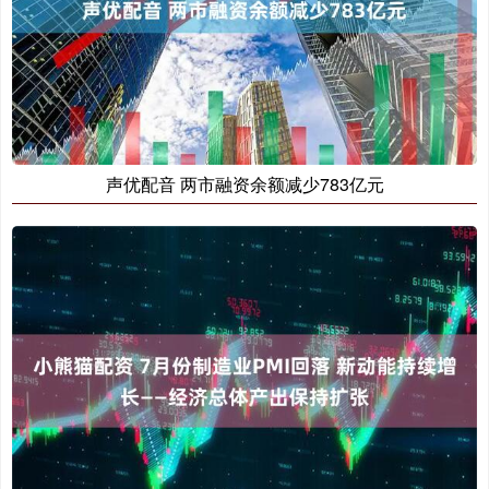
声优配音 两市融资余额减少783亿元