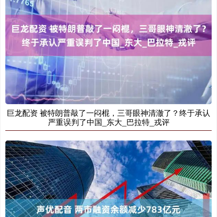
巨龙配资 被特朗普敲了一闷棍，三哥眼神清澈了？终于承认
严重误判了中国_东大_巴拉特_戎评