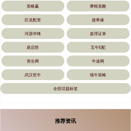
策略赢
摩根策酪
巨龙配资
捷希缘
河源华锋
嘉理证券
易启胜
宝牛E配
资生网
牛途网
武汉世牛
领牛策略
全部话题标签
推荐资讯