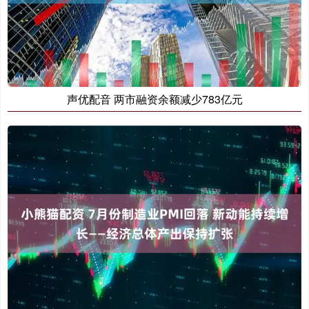
声优配音 两市融资余额减少783亿元